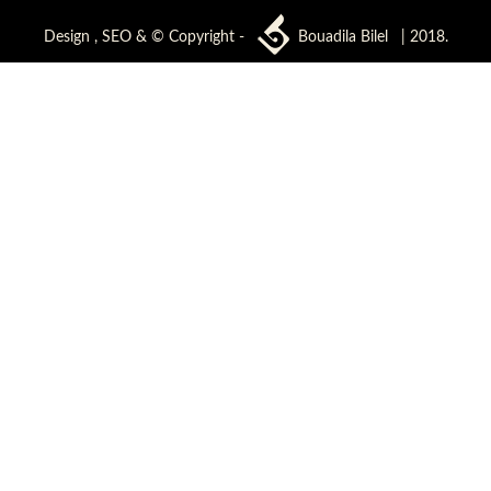
Design , SEO & © Copyright -
Bouadila Bilel
| 2018.